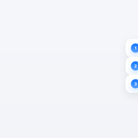
1
2
3